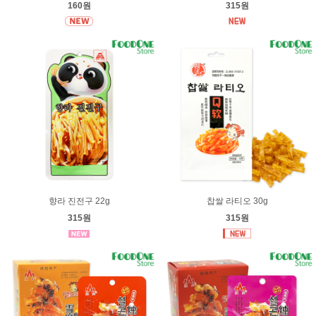
160원
315원
향라 진전구 22g
찹쌀 라티오 30g
315원
315원