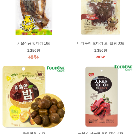
서울식품 맛다리 18g
버터구이 오다리 오~달링 33g
1,250원
1,350원
촉촉한 밤 70g
동원 상상육포 오리지널 30g