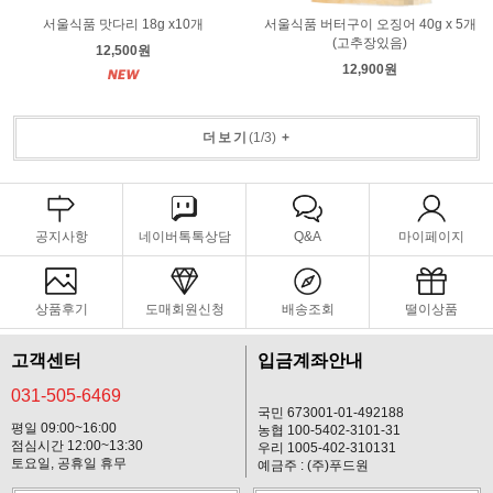
서울식품 맛다리 18g x10개
서울식품 버터구이 오징어 40g x 5개
(고추장있음)
12,500원
12,900원
더보기
(
1
/
3
)
+
공지사항
네이버톡톡상담
Q&A
마이페이지
상품후기
도매회원신청
배송조회
떨이상품
고객센터
입금계좌안내
031-505-6469
국민 673001-01-492188
평일 09:00~16:00
농협 100-5402-3101-31
점심시간 12:00~13:30
우리 1005-402-310131
토요일, 공휴일 휴무
예금주 : (주)푸드원