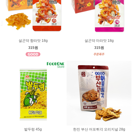
설곤약 향라맛 18g
설곤약 마라맛 18g
315원
315원
밭두렁 45g
한진 부산 어포튀각 오리지널 28g