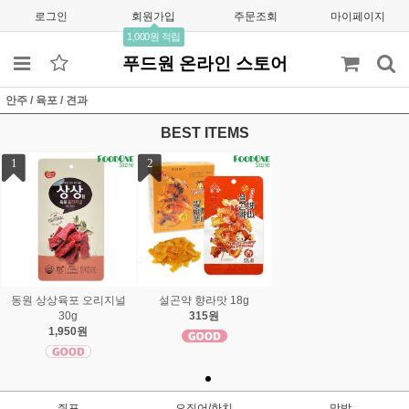
로그인
회원가입
주문조회
마이페이지
1,000원 적립
푸드원 온라인 스토어
안주 / 육포 / 견과
BEST ITEMS
1
2
동원 상상육포 오리지널
설곤약 향라맛 18g
30g
315원
1,950원
쥐포
오징어/한치
맛밤