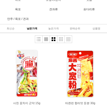
육포
견과류
숏다리류
안주 / 육포 / 견과
최신순
낮은가격
높은가격
판매순위
상품명
사천 꿍차이 곤약 15g
따콴펀 향라맛 둔분 30g