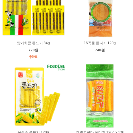
맛기차콘 쫀드기 84g
16곡물 쫀디기 120g
720원
740원
옥수수 쫀드기 120g
호박고구마 쫀디기 120g x 1개