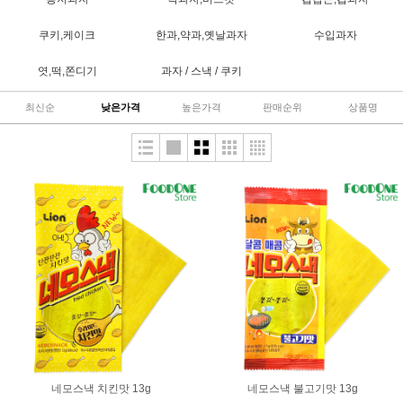
쿠키,케이크
한과,약과,옛날과자
수입과자
엿,떡,쫀디기
과자 / 스낵 / 쿠키
최신순
낮은가격
높은가격
판매순위
상품명
네모스낵 치킨맛 13g
네모스낵 불고기맛 13g