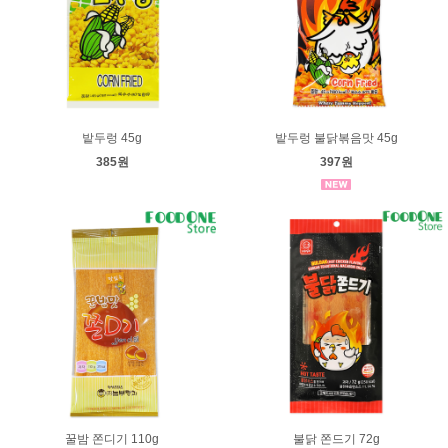
밭두렁 45g
밭두렁 불닭볶음맛 45g
385원
397원
꿀밤 쫀디기 110g
불닭 쫀드기 72g