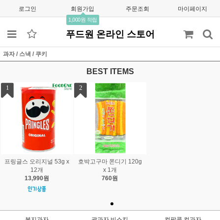
로그인
회원가입
주문조회
마이페이지
1,000원 적립
푸드원 온라인 스토어
과자 / 스낵 / 쿠키
BEST ITEMS
1
2
프링글스 오리지널 53g x
호박고구마 쫀디기 120g
12개
x 1개
13,990원
760원
봉지과자
곽과자,비스킷
컵팝콘,컵과자