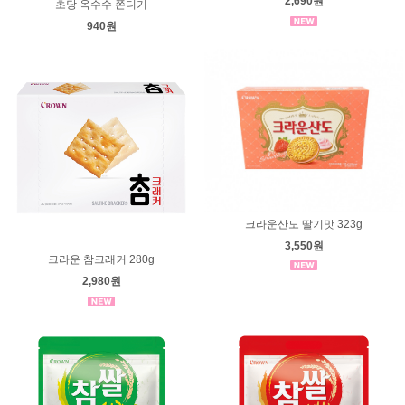
2,690원
초당 옥수수 쫀디기
940원
크라운산도 딸기맛 323g
3,550원
크라운 참크래커 280g
2,980원