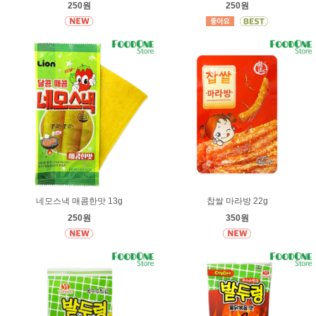
250원
250원
네모스낵 매콤한맛 13g
찹쌀 마라방 22g
250원
350원