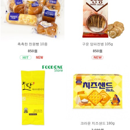
촉촉한 천원빵 10종
구운 양파전병 105g
850원
850원
크라운 치즈샌드 180g