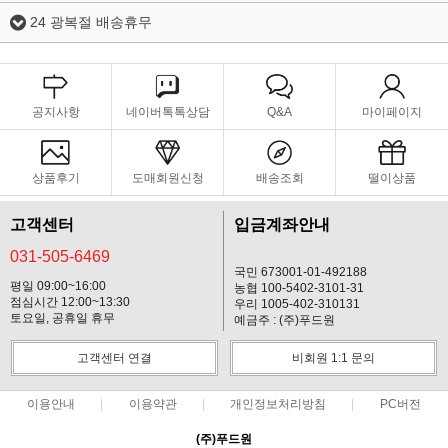
24 광복절 배송휴무
공지사항
네이버톡톡상담
Q&A
마이페이지
상품후기
도매회원신청
배송조회
떨이상품
고객센터
입금계좌안내
031-505-6469
국민 673001-01-492188
평일 09:00~16:00
농협 100-5402-3101-31
점심시간 12:00~13:30
우리 1005-402-310131
토요일, 공휴일 휴무
예금주 : (주)푸드원
고객센터 연결
비회원 1:1 문의
이용안내
이용약관
개인정보처리방침
PC버전
(주)푸드원