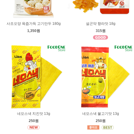
사조오양 육즙가득 고기만두 180g
설곤약 향라맛 18g
1,350원
315원
네모스낵 치킨맛 13g
네모스낵 불고기맛 13g
250원
250원