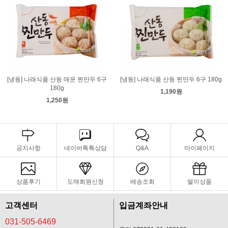
[냉동] 나래식품 산동 매운 찐만두 6구
[냉동] 나래식품 산동 찐만두 6구 180g
180g
1,190원
1,250원
공지사항
네이버톡톡상담
Q&A
마이페이지
상품후기
도매회원신청
배송조회
떨이상품
고객센터
입금계좌안내
031-505-6469