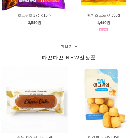
초코무초 27g x 10개
황치즈 크로켓 150g
3,550원
1,490원
더보기
+
따끈따끈 NEW신상품
골든 치즈 케이크 85g
한입 에그 케익 85g