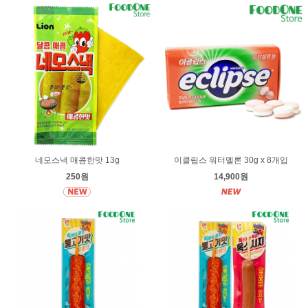
네모스낵 매콤한맛 13g
이클립스 워터멜론 30g x 8개입
250원
14,900원