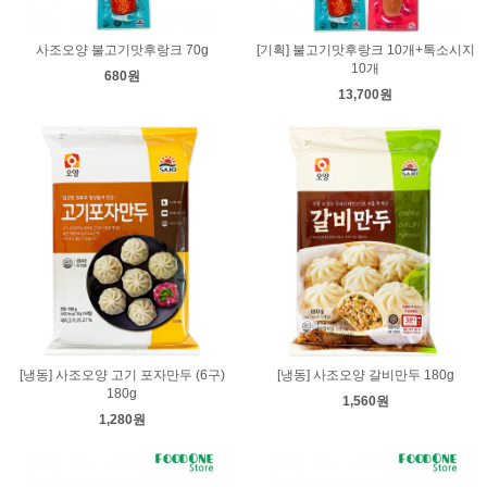
사조오양 불고기맛후랑크 70g
[기획] 불고기맛후랑크 10개+톡소시지
10개
680원
13,700원
[냉동] 사조오양 고기 포자만두 (6구)
[냉동] 사조오양 갈비만두 180g
180g
1,560원
1,280원