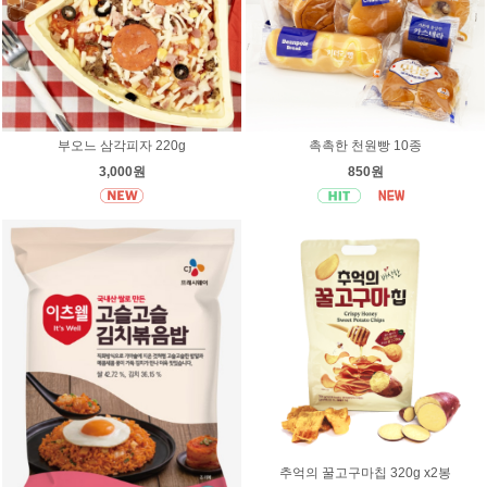
부오느 삼각피자 220g
촉촉한 천원빵 10종
3,000원
850원
추억의 꿀고구마칩 320g x2봉