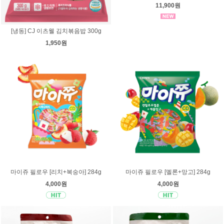
11,900원
[냉동] CJ 이츠웰 김치볶음밥 300g
1,950원
마이쥬 필로우 [리치+복숭아] 284g
마이쥬 필로우 [멜론+망고] 284g
4,000원
4,000원