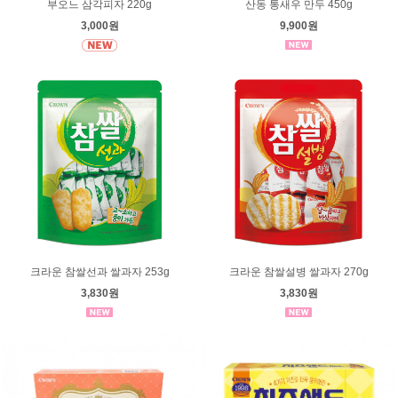
부오느 삼각피자 220g
산동 통새우 만두 450g
3,000원
9,900원
크라운 참쌀선과 쌀과자 253g
크라운 참쌀설병 쌀과자 270g
3,830원
3,830원