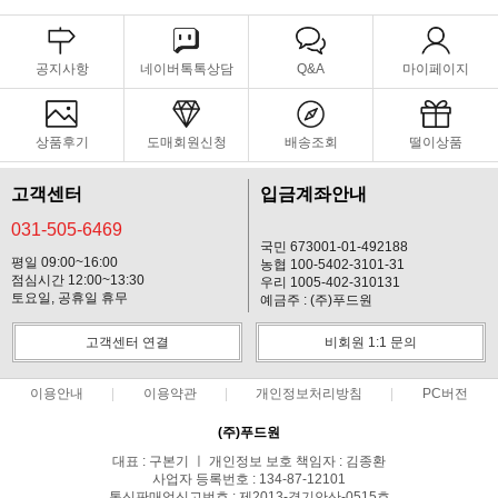
공지사항
네이버톡톡상담
Q&A
마이페이지
상품후기
도매회원신청
배송조회
떨이상품
고객센터
입금계좌안내
031-505-6469
국민 673001-01-492188
평일 09:00~16:00
농협 100-5402-3101-31
점심시간 12:00~13:30
우리 1005-402-310131
토요일, 공휴일 휴무
예금주 : (주)푸드원
고객센터 연결
비회원 1:1 문의
이용안내
이용약관
개인정보처리방침
PC버전
(주)푸드원
대표 : 구본기 ㅣ 개인정보 보호 책임자 : 김종환
사업자 등록번호 : 134-87-12101
통신판매업신고번호 : 제2013-경기안산-0515호