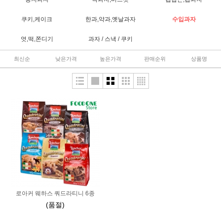
쿠키,케이크
한과,약과,옛날과자
수입과자
엿,떡,쫀디기
과자 / 스낵 / 쿠키
최신순
낮은가격
높은가격
판매순위
상품명
로아커 웨하스 쿼드라티니 6종
(품절)