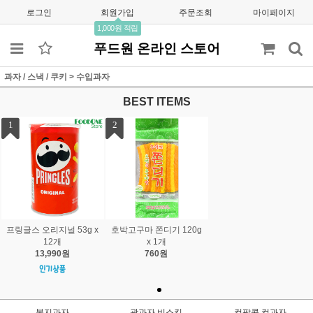
로그인
회원가입
주문조회
마이페이지
1,000원 적립
푸드원 온라인 스토어
과자 / 스낵 / 쿠키
>
수입과자
BEST ITEMS
1
2
프링글스 오리지널 53g x
호박고구마 쫀디기 120g
12개
x 1개
13,990원
760원
봉지과자
곽과자,비스킷
컵팝콘,컵과자