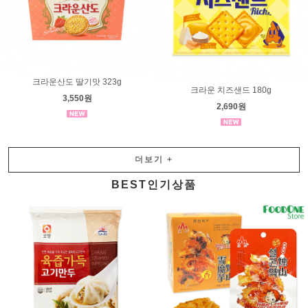
크라운산도 딸기맛 323g
크라운 치즈샌드 180g
3,550원
2,690원
더보기
+
BEST인기상품