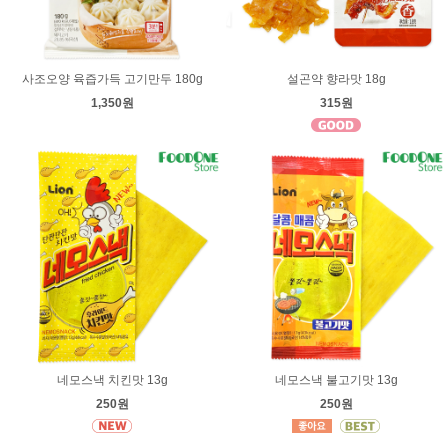
사조오양 육즙가득 고기만두 180g
설곤약 향라맛 18g
1,350원
315원
네모스낵 치킨맛 13g
네모스낵 불고기맛 13g
250원
250원