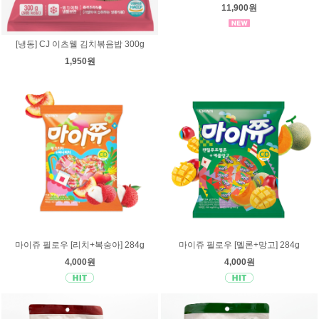
11,900원
[냉동] CJ 이츠웰 김치볶음밥 300g
1,950원
마이쥬 필로우 [리치+복숭아] 284g
마이쥬 필로우 [멜론+망고] 284g
4,000원
4,000원