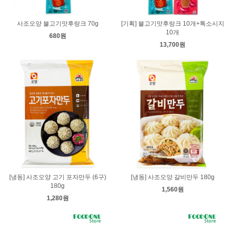
사조오양 불고기맛후랑크 70g
[기획] 불고기맛후랑크 10개+톡소시지
10개
680원
13,700원
[냉동] 사조오양 고기 포자만두 (6구)
[냉동] 사조오양 갈비만두 180g
180g
1,560원
1,280원