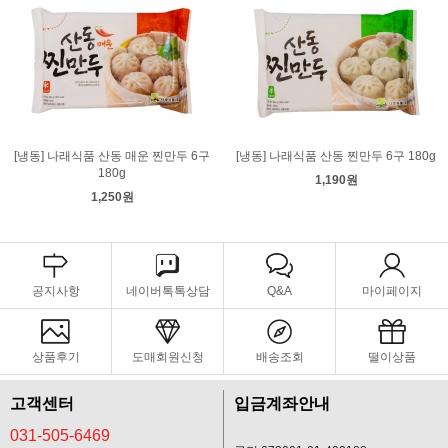
[냉동] 나래식품 산동 매운 찐만두 6구
[냉동] 나래식품 산동 찐만두 6구 180g
180g
1,190원
1,250원
공지사항
네이버톡톡상담
Q&A
마이페이지
상품후기
도매회원신청
배송조회
떨이상품
고객센터
입금계좌안내
031-505-6469