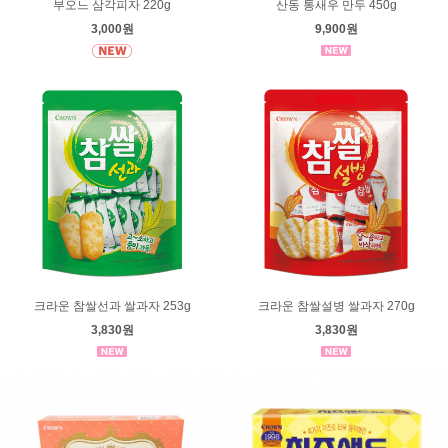
부오느 삼각피자 220g
산동 통새우 만두 450g
3,000원
9,900원
크라운 참쌀선과 쌀과자 253g
크라운 참쌀설병 쌀과자 270g
3,830원
3,830원