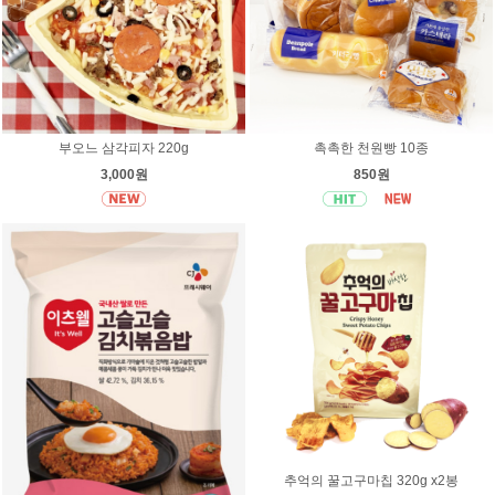
부오느 삼각피자 220g
촉촉한 천원빵 10종
3,000원
850원
추억의 꿀고구마칩 320g x2봉