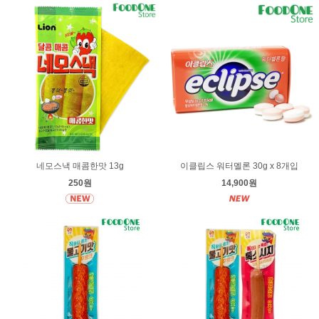
네모스낵 매콤한맛 13g
이클립스 워터멜론 30g x 8개입
250원
14,900원