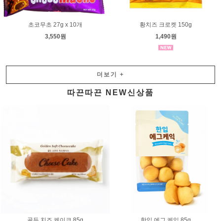
초코무초 27g x 10개
황치즈 크로켓 150g
3,550원
1,490원
더보기
+
따끈따끈 NEW신상품
골든 치즈 케이크 85g
한입 에그 케익 85g