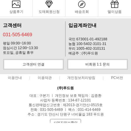
상품후기
도매회원신청
배송조회
떨이상품
고객센터
입금계좌안내
031-505-6469
국민 673001-01-492188
평일 09:00~16:00
농협 100-5402-3101-31
점심시간 12:00~13:30
우리 1005-402-310131
토요일, 공휴일 휴무
예금주 : (주)푸드원
고객센터 연결
비회원 1:1 문의
이용안내
이용약관
개인정보처리방침
PC버전
(주)푸드원
대표 : 구본기 ㅣ 개인정보 보호 책임자 : 김종환
사업자 등록번호 : 134-87-12101
통신판매업신고번호 : 제2013-경기안산-0515호
전화 : 031-505-6469 ㅣ 팩스 : 031-414-6469
주소 : 경기도 안산시 단원구 너비울길 183 푸드원
사업자정보확인