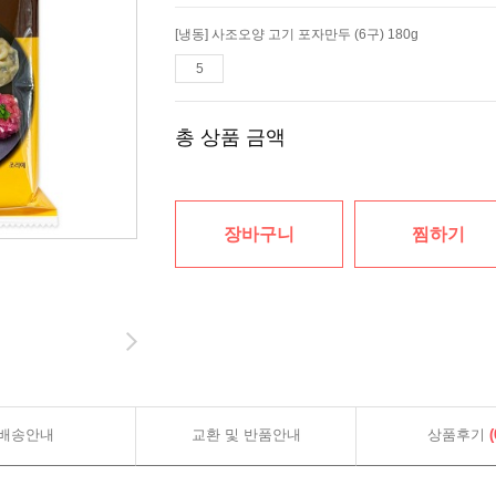
[냉동] 사조오양 고기 포자만두 (6구) 180g
총 상품 금액
장바구니
찜하기
배송안내
교환 및 반품안내
상품후기
(