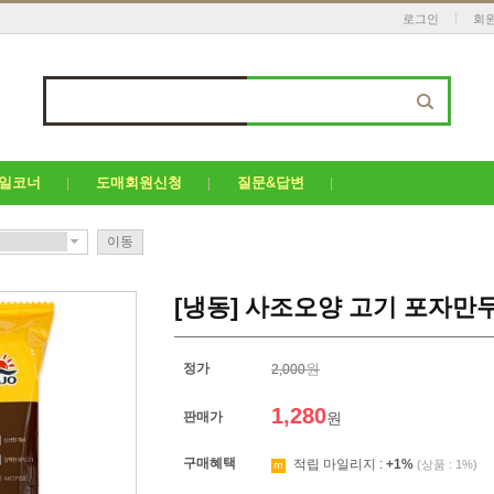
로그인
회
세일코너
도매회원신청
질문&답변
이동
[냉동] 사조오양 고기 포자만두 (
정가
원
2,000
1,280
판매가
원
구매혜택
적립 마일리지 :
+1%
(상품 : 1%)