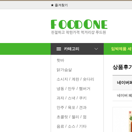
★ 즐겨찾기
카테고리
임박제품 
핫바
상품후
닭가슴살
소시지 / 계란 / 숏다리
네이버페
냉동 / 만두 / 햄버거
네이버 
과자 / 스낵 / 쿠키
안주 / 육포 / 견과
초콜릿 / 젤리 / 껌
음료 / 소스 / 기타