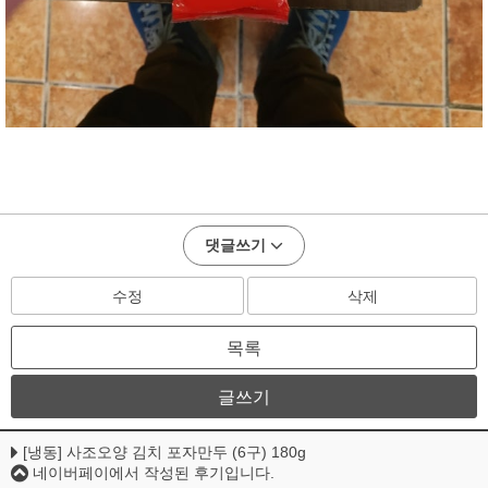
댓글쓰기
수정
삭제
목록
글쓰기
[냉동] 사조오양 김치 포자만두 (6구) 180g
네이버페이에서 작성된 후기입니다.