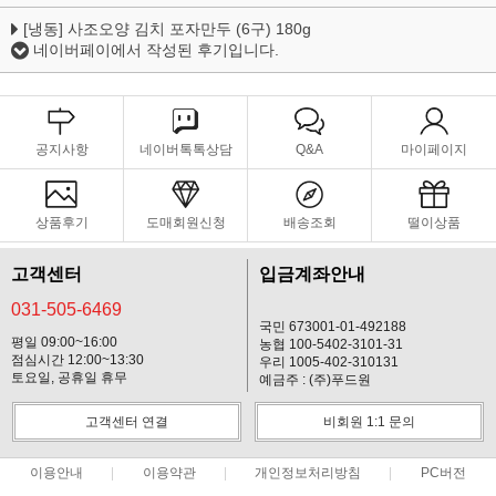
[냉동] 사조오양 김치 포자만두 (6구) 180g
네이버페이에서 작성된 후기입니다.
공지사항
네이버톡톡상담
Q&A
마이페이지
상품후기
도매회원신청
배송조회
떨이상품
고객센터
입금계좌안내
031-505-6469
국민 673001-01-492188
평일 09:00~16:00
농협 100-5402-3101-31
점심시간 12:00~13:30
우리 1005-402-310131
토요일, 공휴일 휴무
예금주 : (주)푸드원
고객센터 연결
비회원 1:1 문의
이용안내
이용약관
개인정보처리방침
PC버전