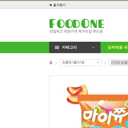
★ 즐겨찾기
카테고리
임박제품 
초콜릿 / 젤리 / 껌
홈