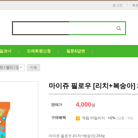
로그인
회
세일코너
도매회원신청
질문&답변
이동
마이쥬 필로우 [리치+복숭아] 2
4,000
판매가
원
구매혜택
적립 마일리지 :
+1%
(상품 : 1%)
마이쥬 필로우 [리치+복숭아] 284g